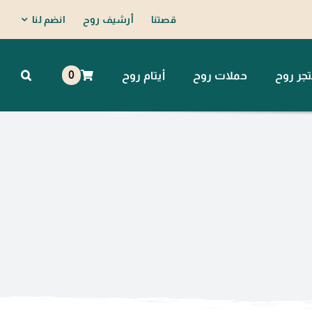
قصتنا
أرشيف روح
انضم لنا
0
جر روح
حملات روح
أيتام روح