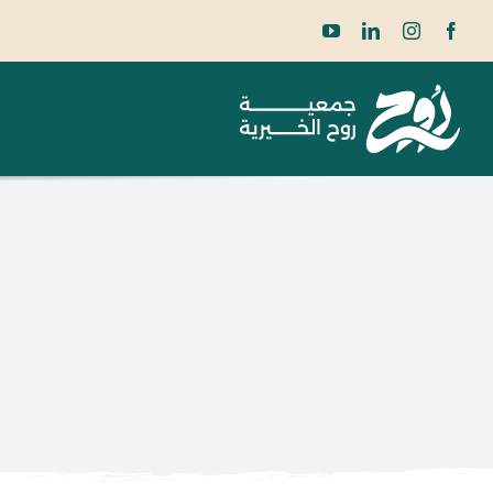
Ski
t
conten