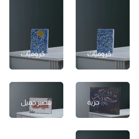
حُروفِيَّات
حُروفِيَّات
₺
₺
حرية
فصبر جميل
₺
₺