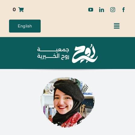
Ski
0
t
conten
English