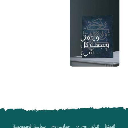
ورحمتي
وسعت كل
شيء
₺
قصتنا
فنانين روح
حملات روح
سياسة الخصوصية