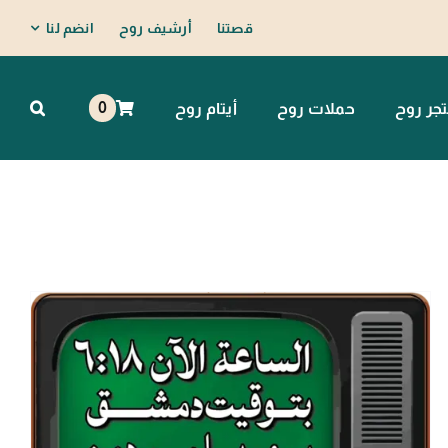
قصتنا
أرشيف روح
انضم لنا
0
جر روح
حملات روح
أيتام روح