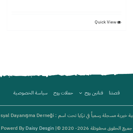
Quick View
قصتنا
فنانين روح
حملات روح
سياسة الخصوصية
رية مسجلة رسمياً في تركيا تحت اسم : Ruh Sosyal Dayanışma Derneği
جميع الحقوق محفوظة 2026- 2020 ©| Powerd By
Daisy Desgin