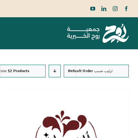
Ski
t
conten
ترتيب حسب
Default Order
12 Products
how