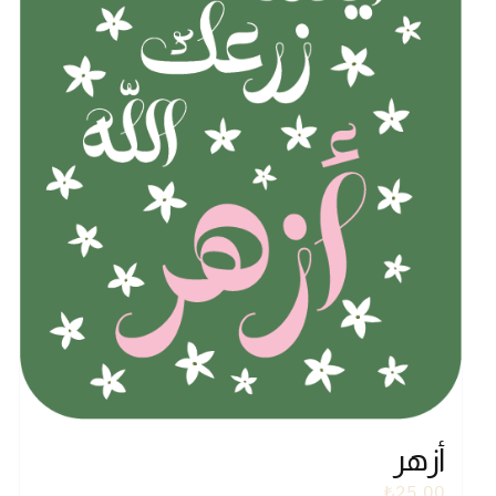
أزهر
₺
25,00