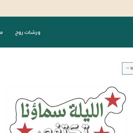
ورشات روح
مت
S