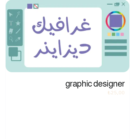
graphic designer
₺
25,00