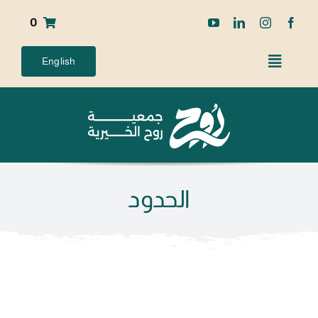
Ski
0
t
conten
English
الحدود