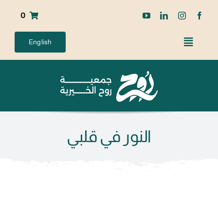
Ski
0
t
conten
English
النور في قلبي