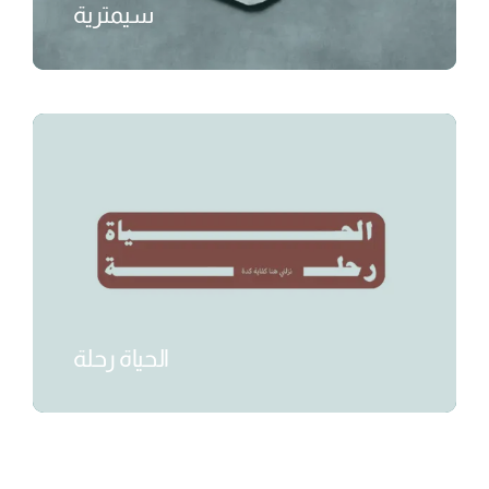
سيمترية
₺
الحياة رحلة