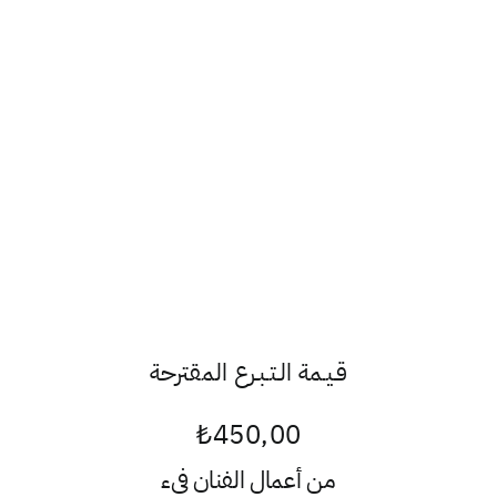
قـيـمة الـتـبـرع المقترحة
₺
450,00
من أعمال الفنان
فيء