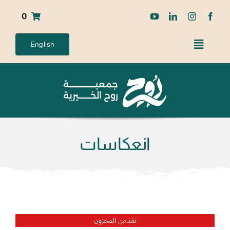
Ski
0
t
conten
English
انعكاسات
نفذ من المخزون