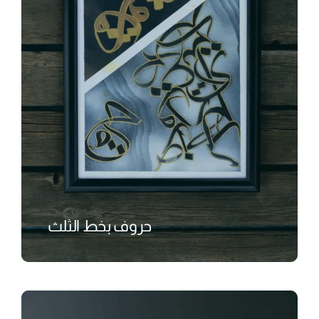
حروف بخط الثلث