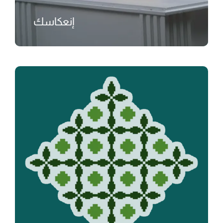
إنعكاسك
₺