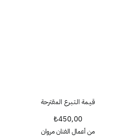
قـيـمة الـتـبـرع المقترحة
₺
450,00
من أعمال الفنان
مروان