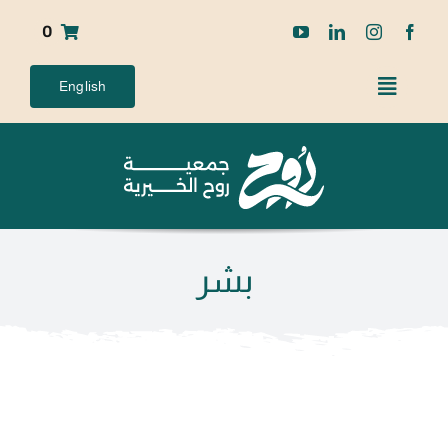
Ski
0
t
conten
English
بشر