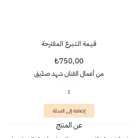
قـيـمة الـتـبـرع المقترحة
₺
750,00
من أعمال الفنان
شهد صدّيق
كمية
عباد
إضافة إلى السلة
الشمس
عن المنتج