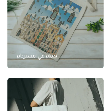
همام في امستردام
₺