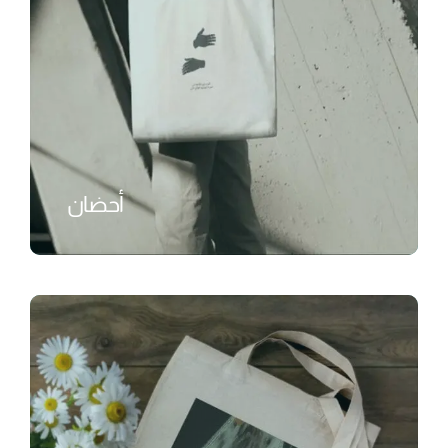
أحضان
₺