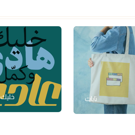
خليك 
تابات
₺