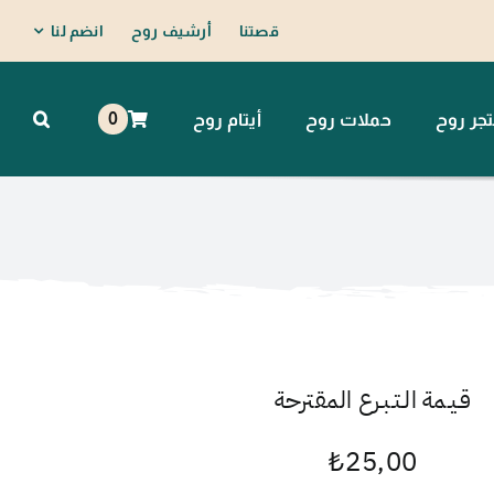
قصتنا
أرشيف روح
انضم لنا
0
جر روح
حملات روح
أيتام روح
قـيـمة الـتـبـرع المقترحة
₺
25,00