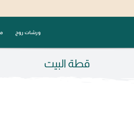
ورشات روح
مت
قطة البيت