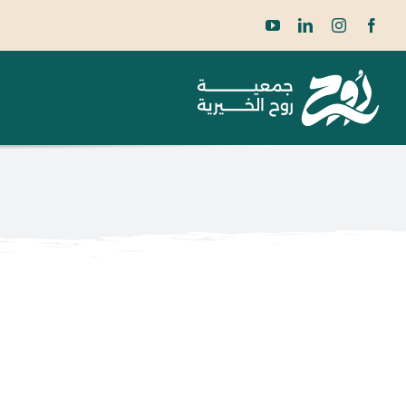
Ski
t
conten