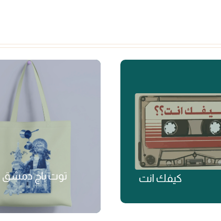
توت باج دمشق
كيفك انت
₺