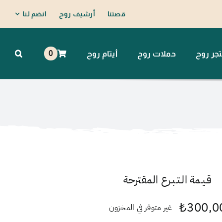
قصتنا
أرشيف روح
انضم لنا
0
جر روح
حملات روح
أيتام روح
قـيـمة الـتـبـرع المقترحة
₺
300,0
غير متوفر في المخزون