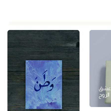
 عشق
الروح
₺