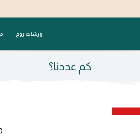
ورشات روح
مت
كم عددنا؟
0