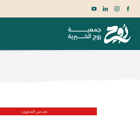
Ski
t
conten
نفذ من المخزون