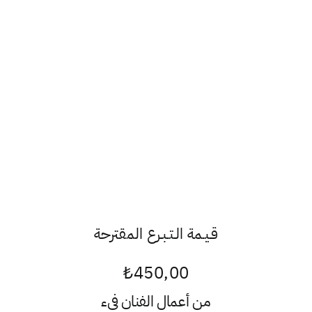
قـيـمة الـتـبـرع المقترحة
₺
450,00
من أعمال الفنان
فيء