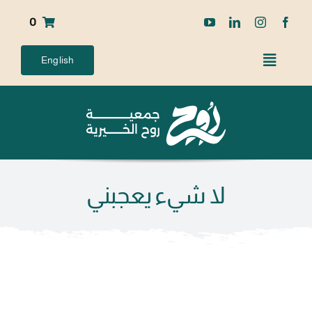
Ski
0
t
conten
English
لا شيء يعجبني