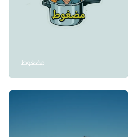
مضغوط
₺