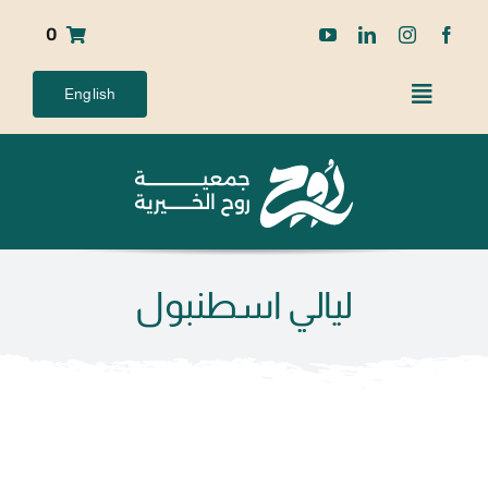
Ski
0
t
conten
English
ليالي اسطنبول