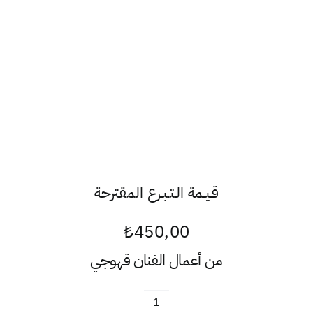
قـيـمة الـتـبـرع المقترحة
₺
450,00
من أعمال الفنان
قهوجي
كمية