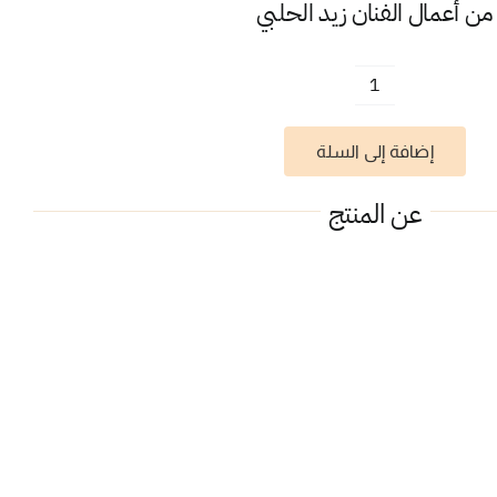
من أعمال الفنان
زيد الحلبي
كمية
همام
إضافة إلى السلة
في
امستردام
عن المنتج