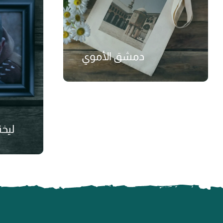
دمشق الأموي
₺
ليخت