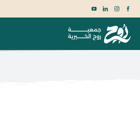
Ski
t
conten