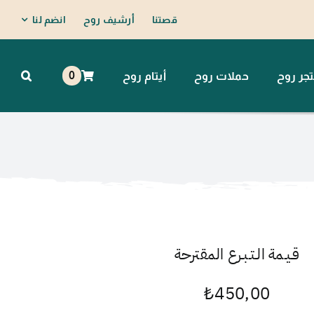
قصتنا
أرشيف روح
انضم لنا
0
جر روح
حملات روح
أيتام روح
قـيـمة الـتـبـرع المقترحة
₺
450,00