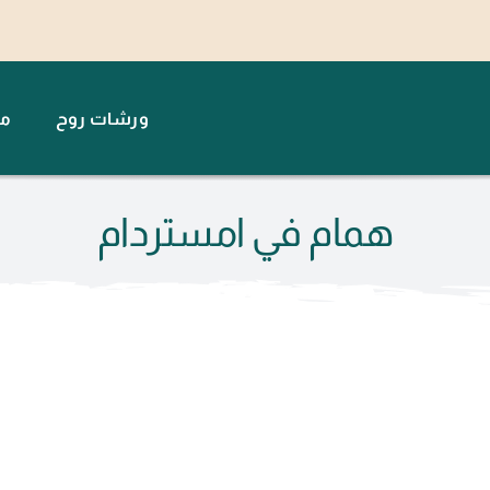
ورشات روح
مت
همام في امستردام