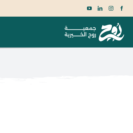
Ski
t
conten