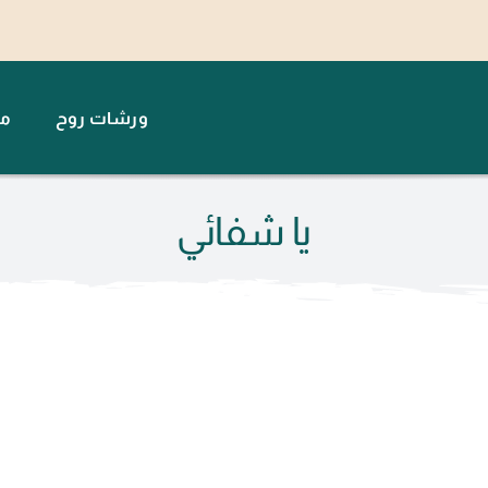
ورشات روح
مت
يا شفائي