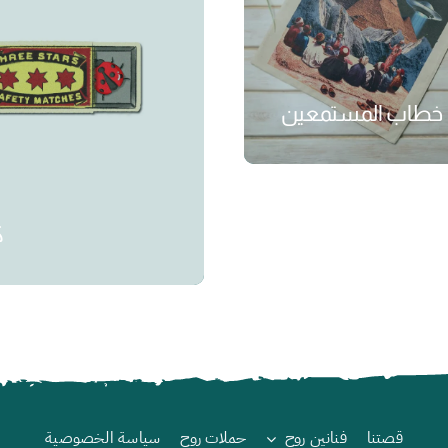
خطاب المستمعين
₺
ك
قصتنا
فنانين روح
حملات روح
سياسة الخصوصية