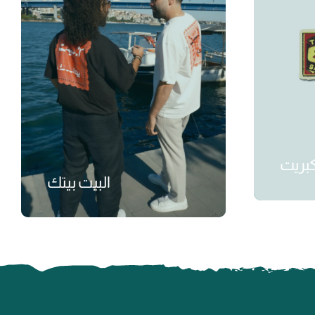
بريت
البيت بيتك
₺
₺