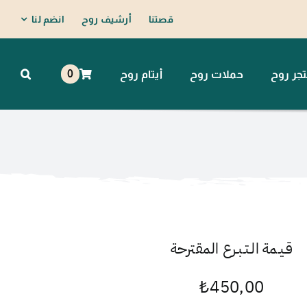
قصتنا
أرشيف روح
انضم لنا
0
جر روح
حملات روح
أيتام روح
قـيـمة الـتـبـرع المقترحة
₺
450,00