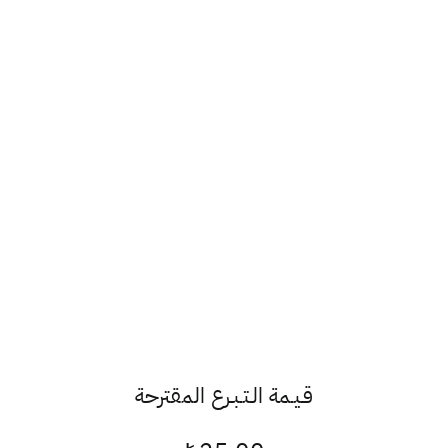
قـيـمة الـتـبـرع المقترحة