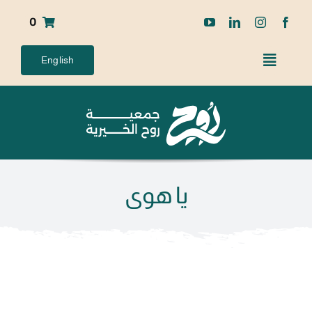
Ski
0
t
conten
English
يا هوى