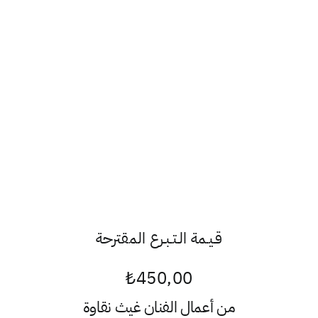
قـيـمة الـتـبـرع المقترحة
₺
450,00
من أعمال الفنان
غيث نقاوة