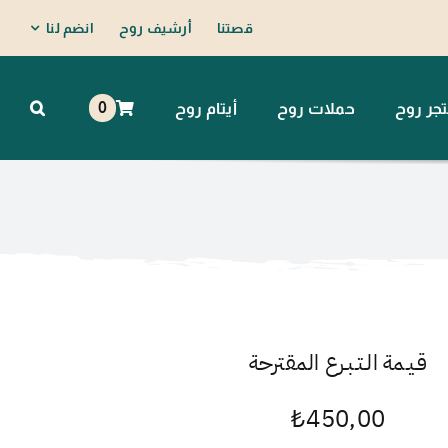
قصتنا
أرشيف روح
انضم لنا
0
جر روح
حملات روح
أيتام روح
قـيـمة الـتـبـرع المقترحة
₺
450,00