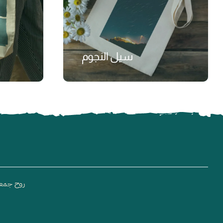
سيل النجوم
₺
روح جمعية خي