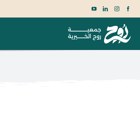
Ski
t
conten