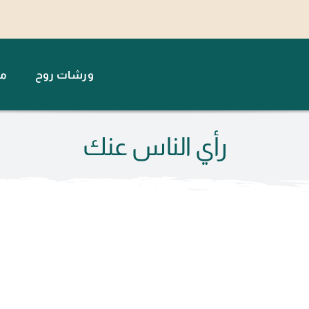
ورشات روح
مت
رأي الناس عنك