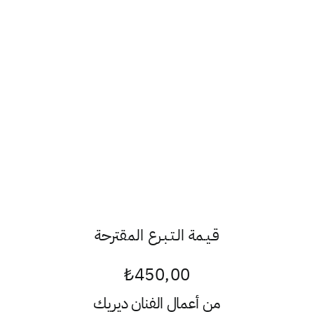
قـيـمة الـتـبـرع المقترحة
₺
450,00
من أعمال الفنان
ديريك