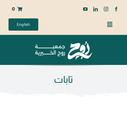
Ski
0
t
conten
English
تابات