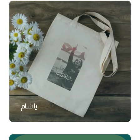
يا شام
₺