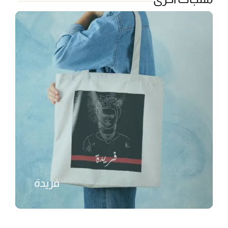
فريدة
₺
350,00
₺
450,00