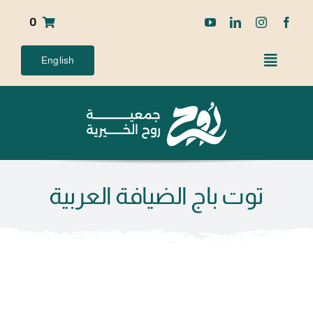
Ski
0
t
conten
English
توت باج الضيافة العربية