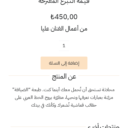
قـيـمة الـتـبـرع المقترحة
₺
450,00
من أعمال الفنان
عليا
كمية
توت
إضافة إلى السلة
باج
الضيافة
عن المنتج
العربية
محادثة تستحق أن تُحمل معك أينما كنت. طبعة “الضيافة”
مزيّنة بعبارات نعرفها ونحبها، مطرّزة بروح الخط العربي على
حقائب قماشية تُشعرك وكأنك في بيتك
منتجات أخرى