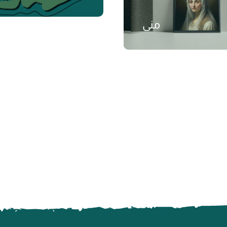
منى
₺