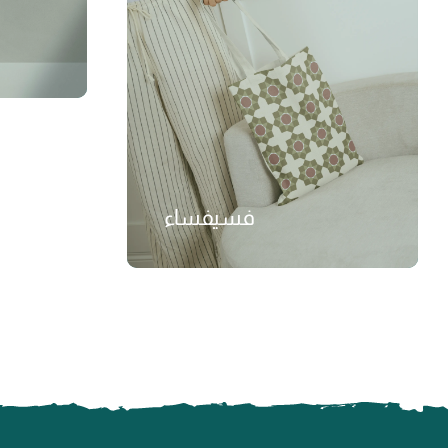
فسيفساء
₺