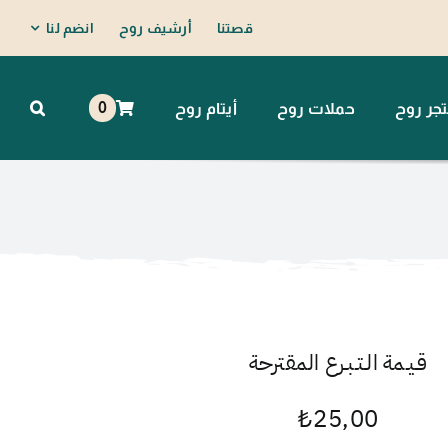
قصتنا
أرشيف روح
انضم لنا
0
جر روح
حملات روح
أيتام روح
قـيـمة الـتـبـرع المقترحة
₺
25,00