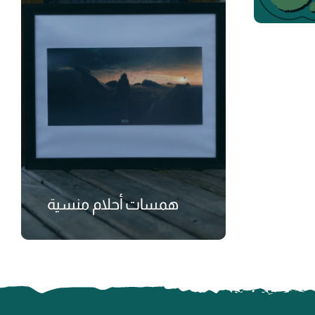
₺
همسات أحلام منسية
₺