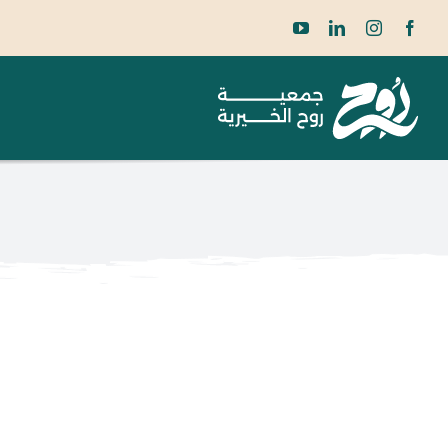
Ski
t
conten