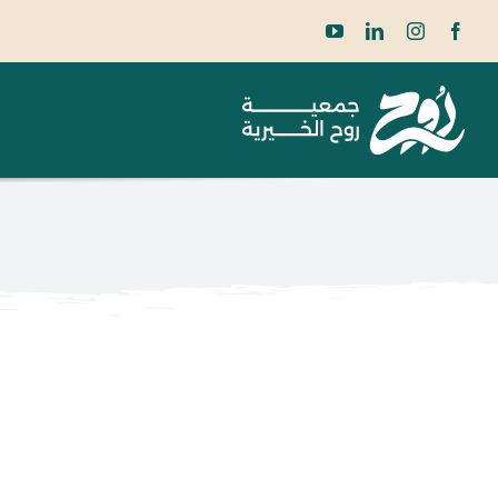
Ski
t
conten