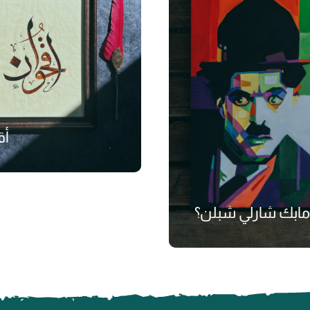
أق
مابك شارلي شبلن؟