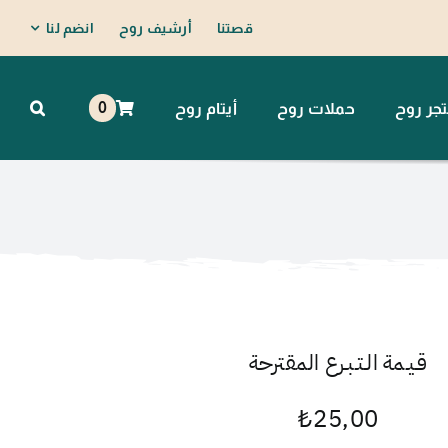
قصتنا
أرشيف روح
انضم لنا
0
جر روح
حملات روح
أيتام روح
قـيـمة الـتـبـرع المقترحة
₺
25,00