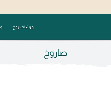
ورشات روح
مت
صاروخ