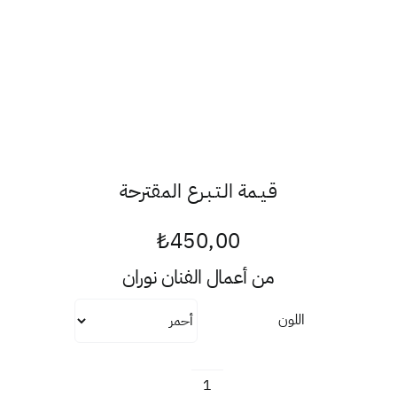
قـيـمة الـتـبـرع المقترحة
₺
450,00
من أعمال الفنان
نوران
اللون
كمية