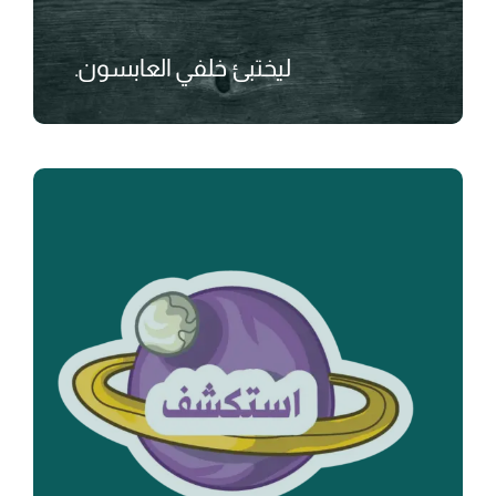
ليختبئ خلفي العابسون.
₺