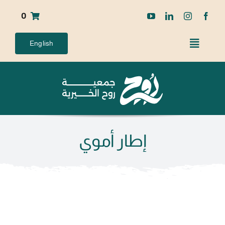
Ski
0
t
conten
English
إطار أموي