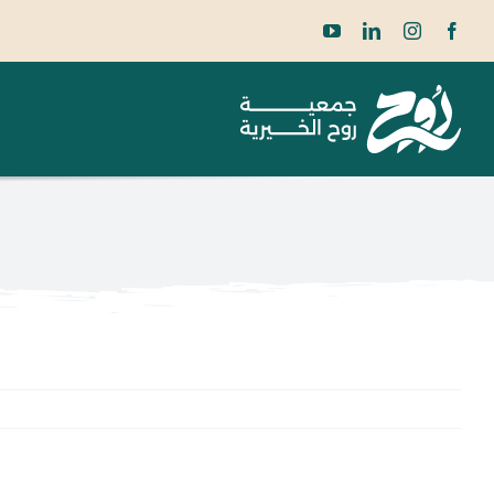
Ski
t
conten