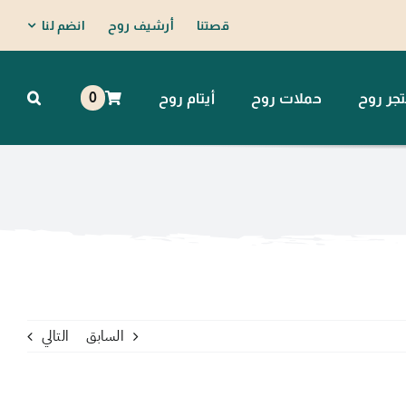
قصتنا
أرشيف روح
انضم لنا
0
جر روح
حملات روح
أيتام روح
السابق
التالي