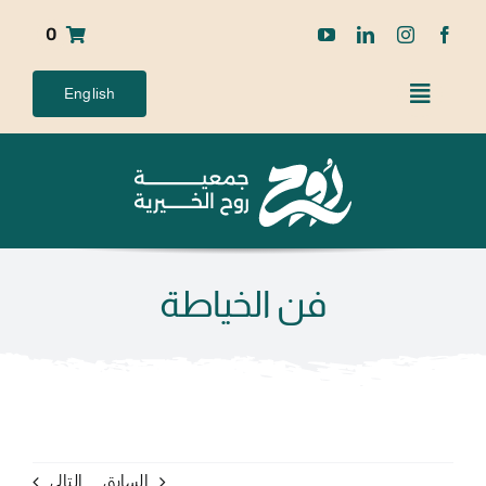
Ski
0
t
conten
English
فن الخياطة
السابق
التالي