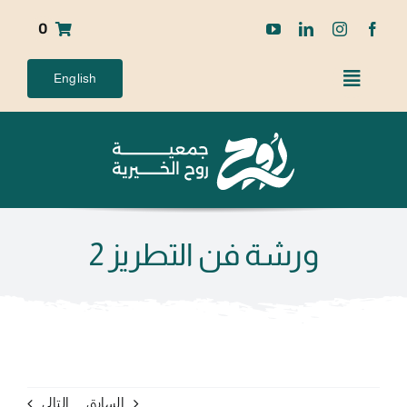
Ski
0
t
conten
English
ورشة فن التطريز 2
السابق
التالي