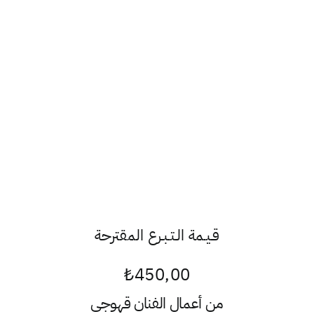
قـيـمة الـتـبـرع المقترحة
₺
450,00
من أعمال الفنان
قهوجي