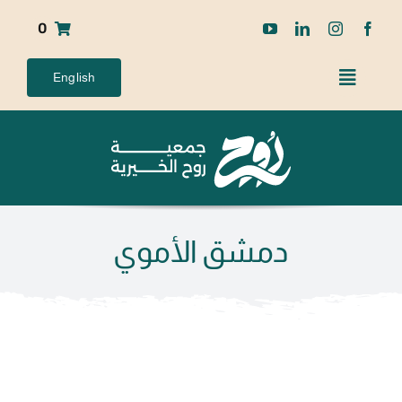
Ski
0
t
conten
English
دمشق الأموي